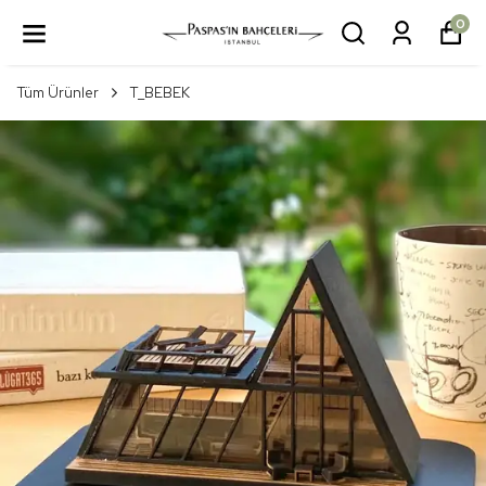
0
Tüm Ürünler
T_BEBEK