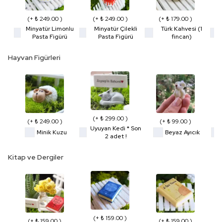
(+ ₺ 249.00 )
(+ ₺ 249.00 )
(+ ₺ 179.00 )
Minyatür Limonlu
Minyatür Çilekli
Türk Kahvesi (1
Pasta Figürü
Pasta Figürü
fincan)
Hayvan Figürleri
(+ ₺ 299.00 )
(+ ₺ 249.00 )
(+ ₺ 99.00 )
Uyuyan Kedi * Son
Minik Kuzu
Beyaz Ayıcık
2 adet !
Kitap ve Dergiler
(+ ₺ 159.00 )
(+ ₺ 159.00 )
(+ ₺ 159.00 )