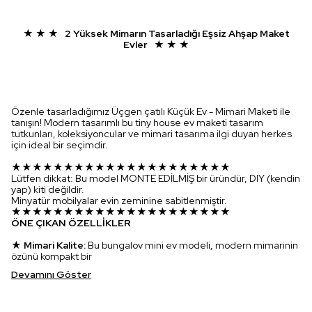
★ ★ ★ 2 Yüksek Mimarın Tasarladığı Eşsiz Ahşap Maket
Evler ★ ★ ★
Özenle tasarladığımız Üçgen çatılı Küçük Ev - Mimari Maketi ile
tanışın! Modern tasarımlı bu tiny house ev maketi tasarım
tutkunları, koleksiyoncular ve mimari tasarıma ilgi duyan herkes
için ideal bir seçimdir.
★★★★★★★★★★★★★★★★★★★★★
Lütfen dikkat: Bu model MONTE EDİLMİŞ bir üründür, DIY (kendin
yap) kiti değildir.
Minyatür mobilyalar evin zeminine sabitlenmiştir.
★★★★★★★★★★★★★★★★★★★★★
ÖNE ÇIKAN ÖZELLİKLER
★ Mimari Kalite:
Bu bungalov mini ev modeli, modern mimarinin
özünü kompakt bir
Devamını Göster