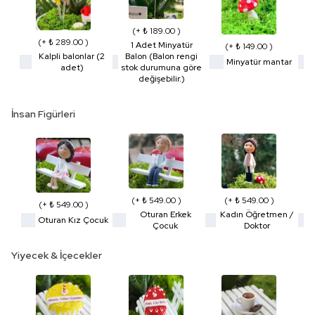
(+ ₺ 189.00 )
(+ ₺ 289.00 )
1 Adet Minyatür
(+ ₺ 149.00 )
Kalpli balonlar (2
Balon (Balon rengi
Minyatür mantar
adet)
stok durumuna göre
değişebilir.)
İnsan Figürleri
(+ ₺ 549.00 )
(+ ₺ 549.00 )
(+ ₺ 549.00 )
Oturan Erkek
Kadın Öğretmen /
Oturan Kız Çocuk
Çocuk
Doktor
Yiyecek & İçecekler