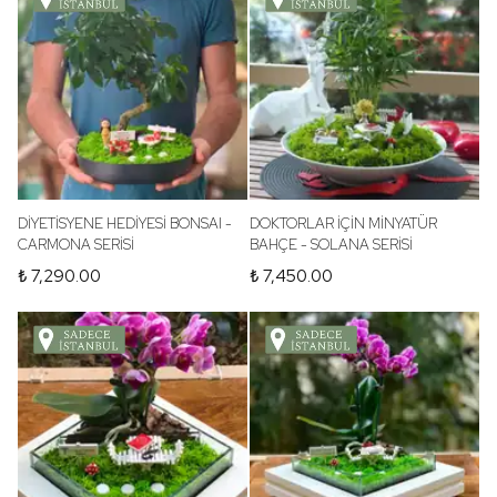
DİYETİSYENE HEDİYESİ BONSAI -
DOKTORLAR İÇİN MİNYATÜR
CARMONA SERİSİ
BAHÇE - SOLANA SERİSİ
₺ 7,290.00
₺ 7,450.00