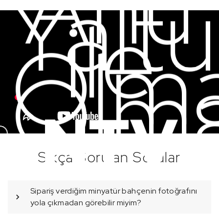
Ahu
Yaltu
ile
Olm
Olm
NTV
Sıkça Sorulan Sorular
Sipariş verdiğim minyatür bahçenin fotoğrafını
yola çıkmadan görebilir miyim?