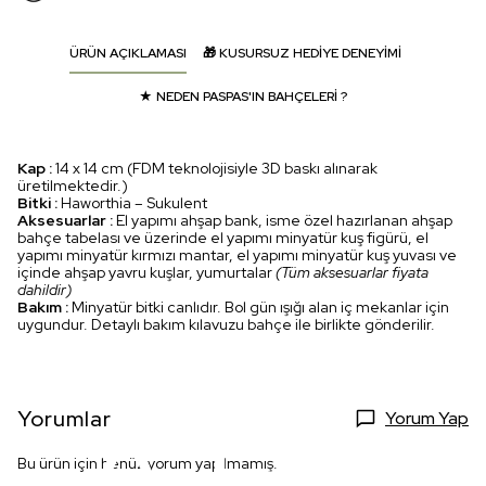
ÜRÜN AÇIKLAMASI
🎁 KUSURSUZ HEDİYE DENEYİMİ
★ NEDEN PASPAS'IN BAHÇELERİ ?
Kap :
14 x 14 cm (FDM teknolojisiyle 3D baskı alınarak
üretilmektedir.)
Bitki :
Haworthia – Sukulent
Aksesuarlar :
El yapımı ahşap bank, isme özel hazırlanan ahşap
bahçe tabelası ve üzerinde el yapımı minyatür kuş figürü, el
yapımı minyatür kırmızı mantar, el yapımı minyatür kuş yuvası ve
içinde ahşap yavru kuşlar, yumurtalar
(Tüm aksesuarlar fiyata
dahildir)
Bakım :
Minyatür bitki canlıdır. Bol gün ışığı alan iç mekanlar için
uygundur. Detaylı bakım kılavuzu bahçe ile birlikte gönderilir.
Yorumlar
Yorum Yap
Bu ürün için henüz yorum yapılmamış.