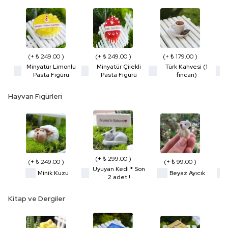
(+ ₺ 249.00 )
(+ ₺ 249.00 )
(+ ₺ 179.00 )
Minyatür Limonlu
Minyatür Çilekli
Türk Kahvesi (1
Pasta Figürü
Pasta Figürü
fincan)
Hayvan Figürleri
(+ ₺ 299.00 )
(+ ₺ 249.00 )
(+ ₺ 99.00 )
Uyuyan Kedi * Son
Minik Kuzu
Beyaz Ayıcık
2 adet !
Kitap ve Dergiler