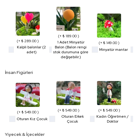
(+ ₺ 189.00 )
(+ ₺ 289.00 )
1 Adet Minyatür
(+ ₺ 149.00 )
Kalpli balonlar (2
Balon (Balon rengi
Minyatür mantar
adet)
stok durumuna göre
değişebilir.)
İnsan Figürleri
(+ ₺ 549.00 )
(+ ₺ 549.00 )
(+ ₺ 549.00 )
Oturan Erkek
Kadın Öğretmen /
Oturan Kız Çocuk
Çocuk
Doktor
Yiyecek & İçecekler