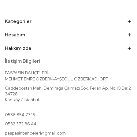
Kategoriler
Hesabım
Hakkımızda
İletişim Bilgileri
PASPASIN BAHÇELERİ
MEHMET EMRE ÖZBERK-AYŞEGÜL ÖZBERK ADİ ORT.
Caddebostan Mah. Demirağa Çıkmazı Sok. Ferah Ap. No:10 Da:2
3
4728
Kadıköy / İstanbul
0536 854 77 16
0532 372 86 44
paspasinbahceleri@gmail.com