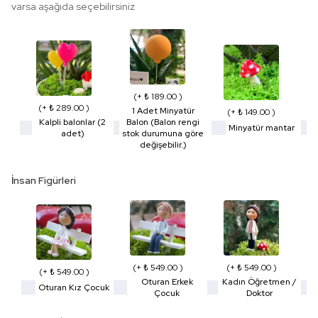
varsa aşağıda seçebilirsiniz
(+ ₺ 189.00 )
(+ ₺ 289.00 )
1 Adet Minyatür
(+ ₺ 149.00 )
Kalpli balonlar (2
Balon (Balon rengi
Minyatür mantar
adet)
stok durumuna göre
değişebilir.)
İnsan Figürleri
(+ ₺ 549.00 )
(+ ₺ 549.00 )
(+ ₺ 549.00 )
Oturan Erkek
Kadın Öğretmen /
Oturan Kız Çocuk
Çocuk
Doktor