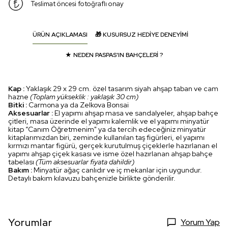
Teslimat öncesi fotoğraflı onay
ÜRÜN AÇIKLAMASI
🎁 KUSURSUZ HEDİYE DENEYİMİ
★ NEDEN PASPAS'IN BAHÇELERİ ?
Kap :
Yaklaşık 29 x 29 cm. özel tasarım siyah ahşap taban ve cam
hazne
(Toplam yükseklik : yaklaşık 30 cm)
Bitki :
Carmona ya da Zelkova Bonsai
Aksesuarlar :
El yapımı ahşap masa ve sandalyeler, ahşap bahçe
çitleri, masa üzerinde el yapımı kalemlik ve el yapımı minyatür
kitap “Canım Öğretmenim" ya da tercih edeceğiniz minyatür
kitaplarımızdan biri, zeminde kullanılan taş figürleri, el yapımı
kırmızı mantar figürü, gerçek kurutulmuş çiçeklerle hazırlanan el
yapımı ahşap çiçek kasası ve isme özel hazırlanan ahşap bahçe
tabelası
(Tüm aksesuarlar fiyata dahildir)
Bakım :
Minyatür ağaç canlıdır ve iç mekanlar için uygundur.
Detaylı bakım kılavuzu bahçenizle birlikte gönderilir.
Yorumlar
Yorum Yap