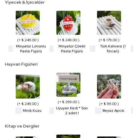
Yiyecek & İçecekler
(+ ₺ 249.00 )
(+ ₺ 249.00 )
(+ ₺ 179.00 )
Minyatür Limonlu
Minyatür Çilekli
Türk Kahvesi (1
Pasta Figürü
Pasta Figürü
fincan)
Hayvan Figürleri
(+ ₺ 299.00 )
(+ ₺ 249.00 )
(+ ₺ 99.00 )
Uyuyan Kedi * Son
Minik Kuzu
Beyaz Ayıcık
2 adet !
Kitap ve Dergiler